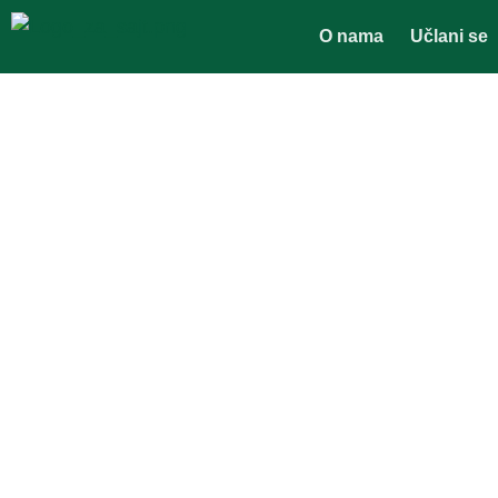
O nama
Učlani se