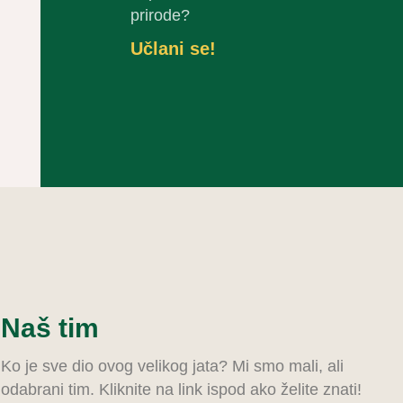
prirode?
Učlani se!
Naš tim
Ko je sve dio ovog velikog jata? Mi smo mali, ali
odabrani tim. Kliknite na link ispod ako želite znati!