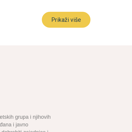
Prikaži više
tetskih grupa i njihovih
ađana i javno