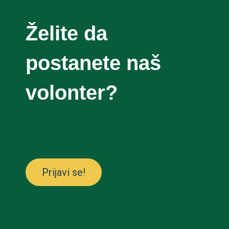
Želite da
postanete naš
volonter?
Prijavi se!