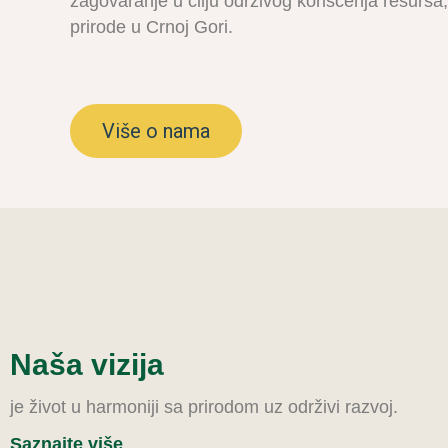
zagovaranje u cilju održivog korišćenja resursa,
prirode u Crnoj Gori.
Više o nama
Naša vizija
je život u harmoniji sa prirodom uz održivi razvoj.
Saznajte više