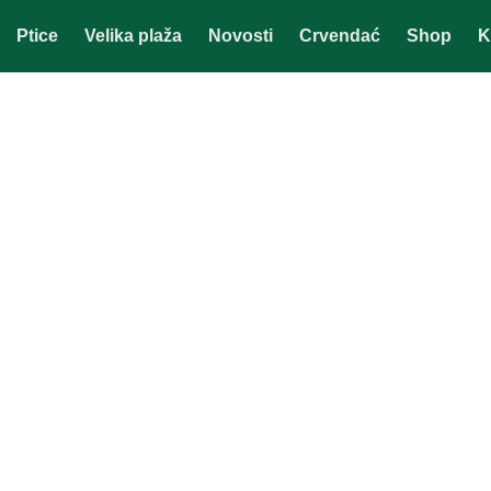
Ptice
Velika plaža
Novosti
Crvendać
Shop
K