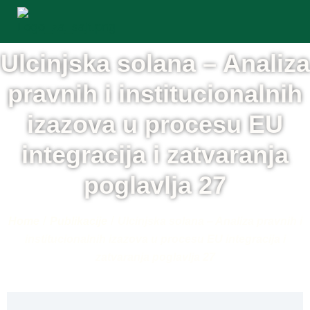
Ulcinjska solana – Analiza
pravnih i institucionalnih
izazova u procesu EU
integracija i zatvaranja
poglavlja 27
/
/
Home
Publikacije
Ulcinjska solana – Analiza pravnih i
institucionalnih izazova u procesu EU integracija i
zatvaranja poglavlja 27