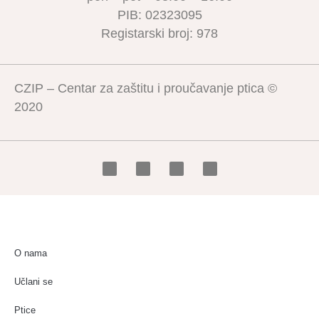
PIB: 02323095
Registarski broj: 978
CZIP – Centar za zaštitu i proučavanje ptica ©
2020
O nama
Učlani se
Ptice