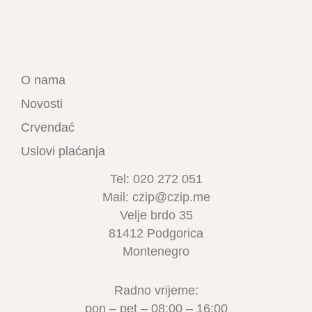
O nama
Novosti
Crvendać
Uslovi plaćanja
Tel: 020 272 051
Mail: czip@czip.me
Velje brdo 35
81412 Podgorica
Montenegro
Radno vrijeme:
pon – pet – 08:00 – 16:00