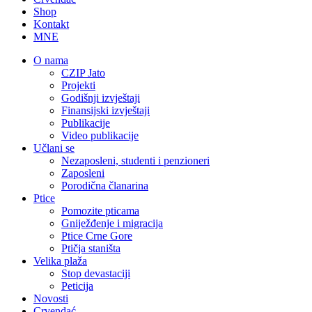
Shop
Kontakt
MNE
O nama
CZIP Jato
Projekti
Godišnji izvještaji
Finansijski izvještaji
Publikacije
Video publikacije
Učlani se
Nezaposleni, studenti i penzioneri
Zaposleni
Porodična članarina
Ptice
Pomozite pticama
Gniježđenje i migracija
Ptice Crne Gore
Ptičja staništa
Velika plaža
Stop devastaciji
Peticija
Novosti
Crvendać