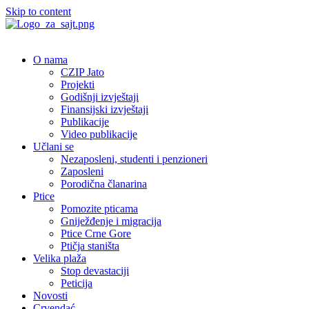
Skip to content
O nama
CZIP Jato
Projekti
Godišnji izvještaji
Finansijski izvještaji
Publikacije
Video publikacije
Učlani se
Nezaposleni, studenti i penzioneri
Zaposleni
Porodična članarina
Ptice
Pomozite pticama
Gniježđenje i migracija
Ptice Crne Gore
Ptičja staništa
Velika plaža
Stop devastaciji
Peticija
Novosti
Crvendać