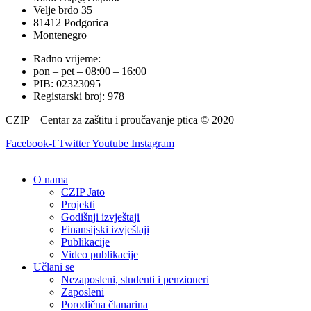
Velje brdo 35
81412 Podgorica
Montenegro
Radno vrijeme:
pon – pet – 08:00 – 16:00
PIB: 02323095
Registarski broj: 978
CZIP – Centar za zaštitu i proučavanje ptica © 2020
Facebook-f
Twitter
Youtube
Instagram
O nama
CZIP Jato
Projekti
Godišnji izvještaji
Finansijski izvještaji
Publikacije
Video publikacije
Učlani se
Nezaposleni, studenti i penzioneri
Zaposleni
Porodična članarina