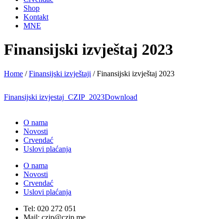
Shop
Kontakt
MNE
Finansijski izvještaj 2023
Home
/
Finansijski izvještaji
/
Finansijski izvještaj 2023
Finansijski izvjestaj_CZIP_2023
Download
O nama
Novosti
Crvendać
Uslovi plaćanja
O nama
Novosti
Crvendać
Uslovi plaćanja
Tel: 020 272 051
Mail: czip@czip.me