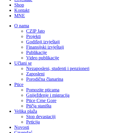
Shop
Kontakt
MNE
O nama
CZIP Jato
Projekti
Godišnji izvještaji
Finansijski izvještaji
Publikacije
Video publikacije
Učlani se
Nezaposleni, studenti i penzioneri
Zaposleni
Porodična članarina
Ptice
Pomozite pticama
Gniježđenje i migracija
Ptice Crne Gore
Ptičja staništa
Velika plaža
Stop devastaciji
Peticija
Novosti
Crvendać