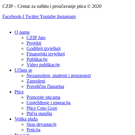
CZIP – Centar za zaštitu i proučavanje ptica © 2020
Facebook-f
Twitter
Youtube
Instagram
O nama
CZIP Jato
Projekti
Godišnji izvještaji
Finansijski izvještaji
Publikacije
Video publikacije
Učlani se
Nezaposleni, studenti i penzioneri
Zaposleni
Porodična članarina
Ptice
Pomozite pticama
Gniježđenje i migracija
Ptice Crne Gore
Ptičja staništa
Velika plaža
Stop devastaciji
Peticija