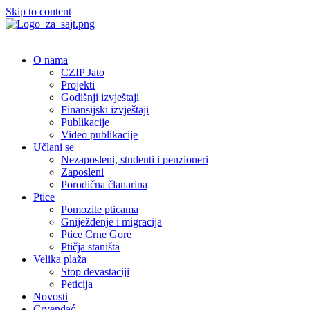
Skip to content
O nama
CZIP Jato
Projekti
Godišnji izvještaji
Finansijski izvještaji
Publikacije
Video publikacije
Učlani se
Nezaposleni, studenti i penzioneri
Zaposleni
Porodična članarina
Ptice
Pomozite pticama
Gniježđenje i migracija
Ptice Crne Gore
Ptičja staništa
Velika plaža
Stop devastaciji
Peticija
Novosti
Crvendać