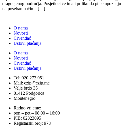
dragocjenog područja. Posjetioci će imati priliku da ptice upoznaju
na poseban način – […]
O nama
Novosti
Crvendać
Uslovi plaćanja
O nama
Novosti
Crvendać
Uslovi plaćanja
Tel: 020 272 051
Mail: czip@czip.me
Velje brdo 35
81412 Podgorica
Montenegro
Radno vrijeme:
pon – pet – 08:00 – 16:00
PIB: 02323095
Registarski broj: 978