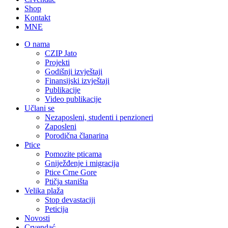
Shop
Kontakt
MNE
O nama
CZIP Jato
Projekti
Godišnji izvještaji
Finansijski izvještaji
Publikacije
Video publikacije
Učlani se
Nezaposleni, studenti i penzioneri
Zaposleni
Porodična članarina
Ptice
Pomozite pticama
Gniježđenje i migracija
Ptice Crne Gore
Ptičja staništa
Velika plaža
Stop devastaciji
Peticija
Novosti
Crvendać