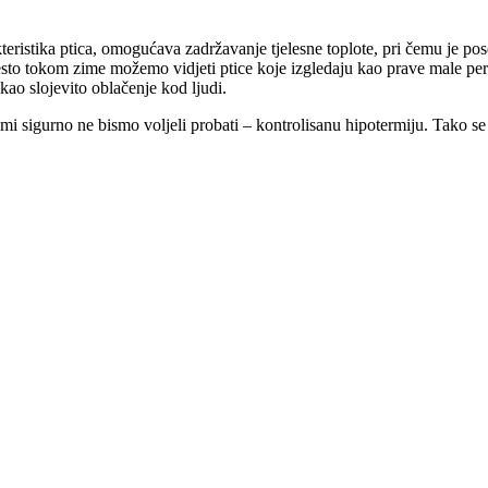
teristika ptica, omogućava zadržavanje tjelesne toplote, pri čemu je p
ga često tokom zime možemo vidjeti ptice koje izgledaju kao prave male per
 kao slojevito oblačenje kod ljudi.
 mi sigurno ne bismo voljeli probati – kontrolisanu hipotermiju. Tako s