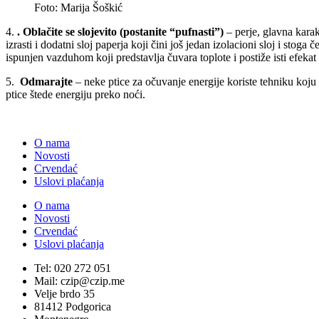
Foto: Marija Šoškić
4.
. Oblačite se slojevito (postanite “pufnasti”)
– perje, glavna karak
izrasti i dodatni sloj paperja koji čini još jedan izolacioni sloj i sto
ispunjen vazduhom koji predstavlja čuvara toplote i postiže isti efekat
5.
Odmarajte
– neke ptice za očuvanje energije koriste tehniku koju
ptice štede energiju preko noći.
O nama
Novosti
Crvendać
Uslovi plaćanja
O nama
Novosti
Crvendać
Uslovi plaćanja
Tel: 020 272 051
Mail: czip@czip.me
Velje brdo 35
81412 Podgorica