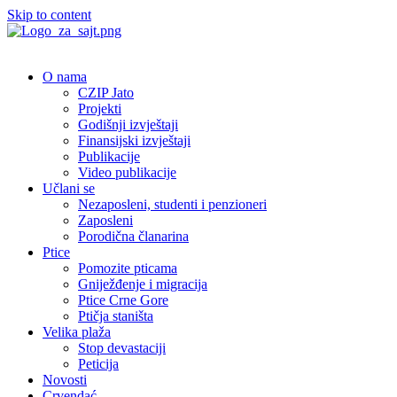
Skip to content
O nama
CZIP Jato
Projekti
Godišnji izvještaji
Finansijski izvještaji
Publikacije
Video publikacije
Učlani se
Nezaposleni, studenti i penzioneri
Zaposleni
Porodična članarina
Ptice
Pomozite pticama
Gniježđenje i migracija
Ptice Crne Gore
Ptičja staništa
Velika plaža
Stop devastaciji
Peticija
Novosti
Crvendać