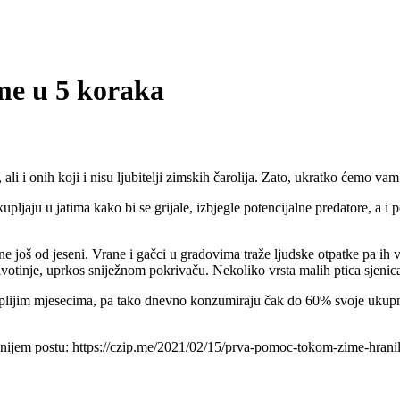
ime u 5 koraka
li i onih koji i nisu ljubitelji zimskih čarolija. Zato, ukratko ćemo va
upljaju u jatima kako bi se grijale, izbjegle potencijalne predatore, a i 
e još od jeseni. Vrane i gačci u gradovima traže ljudske otpatke pa ih 
votinje, uprkos sniježnom pokrivaču. Nekoliko vrsta malih ptica sjenica 
plijim mjesecima, pa tako dnevno konzumiraju čak do 60% svoje ukupne 
ijem postu: https://czip.me/2021/02/15/prva-pomoc-tokom-zime-hranili