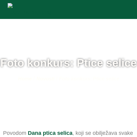
Foto konkurs: Ptice selice
/
/
Home
Novosti
Foto konkurs: Ptice selice
Povodom
Dana ptica selica
, koji se obilježava svake