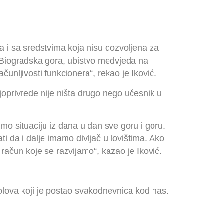
na i sa sredstvima koja nisu dozvoljena za
u Biogradska gora, ubistvo medvjeda na
čunljivosti funkcionera“, rekao je Iković.
joprivrede nije ništa drugo nego učesnik u
mo situaciju iz dana u dan sve goru i goru.
ti da i dalje imamo divljač u lovištima. Ako
račun koje se razvijamo“, kazao je Iković.
volova koji je postao svakodnevnica kod nas.