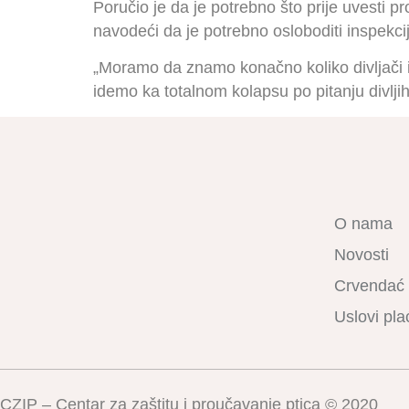
Poručio je da je potrebno što prije uvesti p
navodeći da je potrebno osloboditi inspekci
„Moramo da znamo konačno koliko divljači i
idemo ka totalnom kolapsu po pitanju divljih 
O nama
Novosti
Crvendać
Uslovi pla
CZIP – Centar za zaštitu i proučavanje ptica © 2020