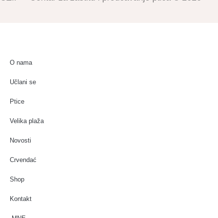
O nama
Učlani se
Ptice
Velika plaža
Novosti
Crvendać
Shop
Kontakt