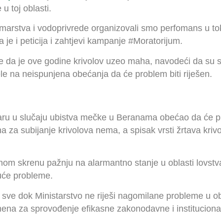
u toj oblasti.
marstva i vodoprivrede organizovali smo perfomans u toku
a je i peticija i zahtjevi kampanje #Moratorijum.
je da je ove godine krivolov uzeo maha, navodeći da su 
le na neispunjena obećanja da će problem biti riješen.
ruaru u slučaju ubistva mečke u Beranama obećao da će 
na za subijanje krivolova nema, a spisak vrsti žrtava kri
dnom skrenu pažnju na alarmantno stanje u oblasti lovstv
uće probleme.
sve dok Ministarstvo ne riješi nagomilane probleme u obl
ena za sprovođenje efikasne zakonodavne i institucionaln