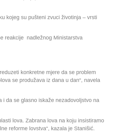
 kojeg su pušteni zvuci životinja – vrsti
se reakcije nadležnog Ministarstva
preduzeti konkretne mjere da se problem
volova se produžava iz dana u dan“, navela
a i da se glasno iskaže nezadovoljstvo na
asti lova. Zabrana lova na koju insistiramo
e reforme lovstva“, kazala je Stanišić.