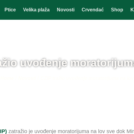
Ptice
Velika plaža
Novosti
Crvendać
Shop
K
ažio uvođenje moratorijum
/
/
Home
Novosti
CZIP tražio uvođenje moratorijuma na lov
ZIP)
zatražio je uvođenje moratorijuma na lov sve dok Min