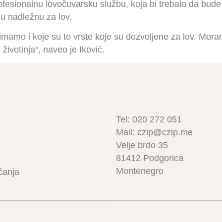
rofesionalnu lovočuvarsku službu, koja bi trebalo da bude
ju nadležnu za lov.
mamo i koje su to vrste koje su dozvoljene za lov. Mor
životinja“, naveo je Iković.
Tel: 020 272 051
Mail: czip@czip.me
Velje brdo 35
81412 Podgorica
Montenegro
ćanja