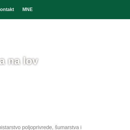
ontakt
MNE
a na lov
istarstvo poljoprivrede, šumarstva i