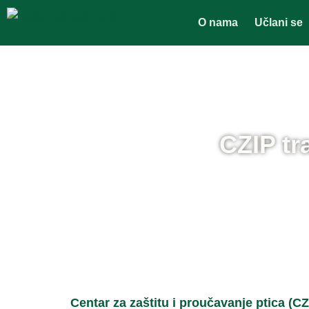
O nama
Učlani se
CZIP tr
Centar za zaštitu i proučavanje ptica (C