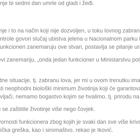
tinje bi sedmi dan umrle od gladi i žeđi.
je i to na način koji nije dozvoljen, u toku lovnog zabra
kontrole govori slučaj ubistva jelena u Nacionalnom park
unkcioneri zanemaruju ove stvari, postavlja se pitanje ura
vi zanemariju, „onda jedan funkcioner u Ministarstvu pol
e situacije, tj. zabranu lova, jer mi u ovom trenutku ima
ti neophodni biološki minimum životinja koji će garantova
jači, nemamo bogastvo kojim se hvalimo, tj. prirodu na 
 se zaštitile životinje više nego čovjek.
rnosti funkcionera zbog kojih je svaki dan sve više kri
tička greška, kao i siromaštvo. rekao je Iković.