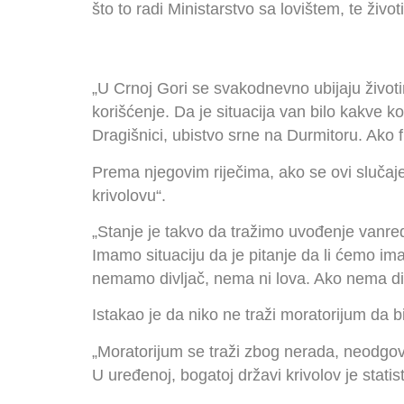
što to radi Ministarstvo sa lovištem, te živo
„U Crnoj Gori se svakodnevno ubijaju životin
korišćenje. Da je situacija van bilo kakve 
Dragišnici, ubistvo srne na Durmitoru. Ako f
Prema njegovim riječima, ako se ovi slučaje
krivolovu“.
„Stanje je takvo da tražimo uvođenje vanredn
Imamo situaciju da je pitanje da li ćemo ima
nemamo divljač, nema ni lova. Ako nema divl
Istakao je da niko ne traži moratorijum da bi
„Moratorijum se traži zbog nerada, neodgovo
U uređenoj, bogatoj državi krivolov je statis