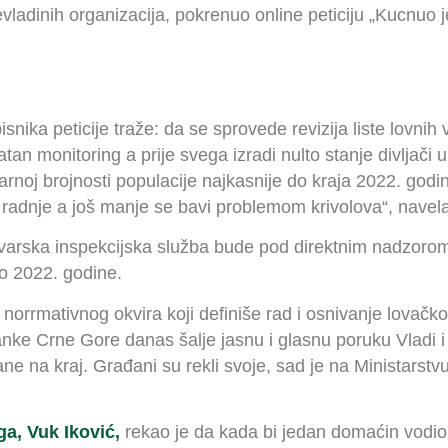
adinih organizacija, pokrenuo online peticiju „Kucnuo je 
nika peticije traže: da se sprovede revizija liste lovnih v
n monitoring a prije svega izradi nulto stanje divljači u 
varnoj brojnosti populacije najkasnije do kraja 2022. godi
radnje a još manje se bavi problemom krivolova“, navela 
uvarska inspekcijska služba bude pod direktnim nadzorom
o 2022. godine.
norrmativnog okvira koji definiše rad i osnivanje lovačko
anke Crne Gore danas šalje jasnu i glasnu poruku Vladi i
ane na kraj. Građani su rekli svoje, sad je na Ministarst
a, Vuk Iković,
rekao je da kada bi jedan domaćin vodio