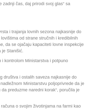
zadnji čas, daj prirodi svoj glas“ sa
rsta i trajanja lovnih sezona najkasnije do
lovištima od strane stručnih i kredibilnih
ne, da se ojačaju kapaciteti lovne inspekcije
je Stanišić.
 i kontrolom Ministarstva i potpuno
g društva i ostalih saveza najkasnije do
 nadležnom Ministarstvu poljoprivrede da je
vu da preduzme naredni korak“, poručila je
 računa o svojim životinjama na farmi kao