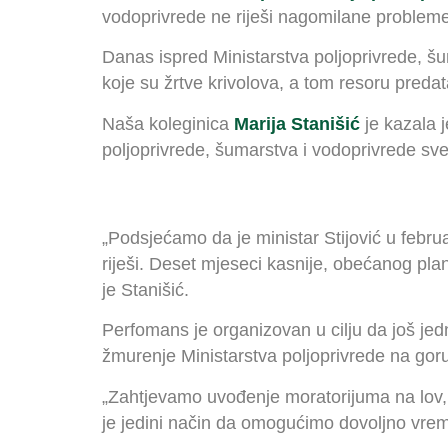
vodoprivrede ne riješi nagomilane probleme 
Danas ispred Ministarstva poljoprivrede, šu
koje su žrtve krivolova, a tom resoru predat
Naša koleginica
Marija Stanišić
je kazala 
poljoprivrede, šumarstva i vodoprivrede sve
„Podsjećamo da je ministar Stijović u feb
riješi. Deset mjeseci kasnije, obećanog pla
je Stanišić.
Perfomans je organizovan u cilju da još je
žmurenje Ministarstva poljoprivrede na gor
„Zahtjevamo uvođenje moratorijuma na lov, 
je jedini način da omogućimo dovoljno vrem