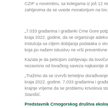
CZIP u novembru, sa kolegama iz još 12 nevl
zahtjevima da se uvede moratorijum na lov.
„7.033 građanina i građanki Crne Gore potpis
kraja 2022. godine, da se organizuje adekvata
instutcija sa ciljem dobijanja podataka o st
koja po našem iskustvu ne vrši preventivne 
Kazala je da peticijom zahtjevaju da lovoč
nezavisno od lovačkog saveza najkasnije d
„Tražimo da se izvrvši temeljno dorađivanje 
kraja 2022. godine. 7.033 građanina i građ
krajnje vrijeme da se problemu krivolova st
Stanišić.
Predstavnik Crnogorskog društva ekolog