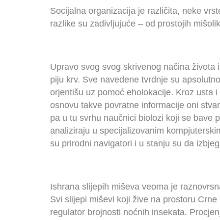
Socijalna organizacija je različita, neke vrst
razlike su zadivljujuće – od prostojih mišol
Upravo svog svog skrivenog načina života i d
piju krv. Sve navedene tvrdnje su apsolutno 
orjentišu uz pomoć eholokacije. Kroz usta i 
osnovu takve povratne informacije oni stvar
pa u tu svrhu naučnici biolozi koji se bave 
analiziraju u specijalizovanim kompjuterskim
su prirodni navigatori i u stanju su da izbje
Ishrana slijepih miševa veoma je raznovrsna:
Svi slijepi miševi koji žive na prostoru Crn
regulator brojnosti noćnih insekata. Procje