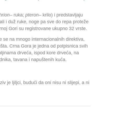
hrion
– ruka;
pteron
– krilo) i predstavljaju
 ali i duž ruke, noge pa sve do repa proteže
rnoj Gori su registrovane ukupno 32 vrste.
 se na mnogo internacionalnih direktiva,
išta. Crna Gora je jedna od potpisnica svih
pljinama drveća, ispod kore drveća, na
dnika, tavana i napuštenih kuća.
 je ljiljci, budući da oni nisu ni slijepi, a ni