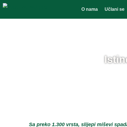
O nama
Učlani se
Isti
Sa preko 1.300 vrsta, slijepi mi
ševi
spada