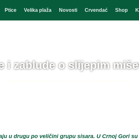
Ptice
Velika plaža
Novosti
Crvendać
Shop
K
ne i zablude o slijepim miš
/
/
Home
Novosti
Istine i zablude o slijepim miševima
ju u drugu po veličini grupu sisara. U Crnoj Gori su