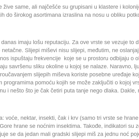
e žive same, ali najčešće su grupisani u klastere i kolonij
ikih do širokog asortimana izraslina na nosu u obliku potk
anas imaju lošu reputaciju. Za ove vrste se vezuje to da 
netačne. Slijepi miševi nisu slijepi, međutim, ne oslanjaj
nos ispuštaju frekvencije koje se u prostoru odbijaju o o
aju savršenu sliku okoline u kojoj se nalaze. Naravno, l
proučavanjem slijepih miševa koriste posebne uređaje koji
 programima pomoću kojih se može zaključiti o kojoj vrsti 
gnu i nešto što je čak četiri puta tanje nego dlaka. Dakle,
 voće, nektar, insekti, čak i krv (samo tri vrste se hrane
e Gore hrane se noćnim insektima. Takođe, indikatori su z
njuje se da jedan mali gradski slijepi miš za jednu noć p