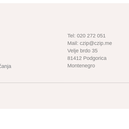
Tel: 020 272 051
Mail: czip@czip.me
Velje brdo 35
81412 Podgorica
Montenegro
ćanja