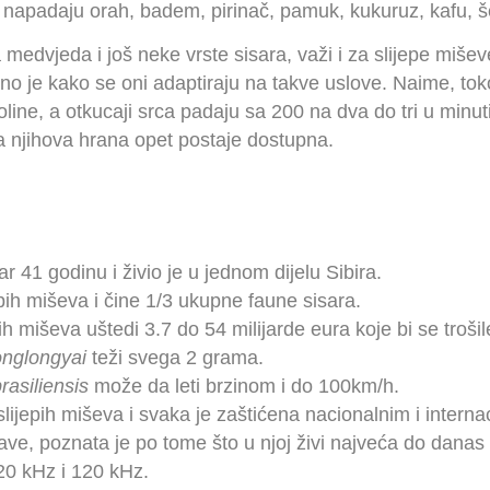
napadaju orah, badem, pirinač, pamuk, kukuruz, kafu, š
medvjeda i još neke vrste sisara, važi i za slijepe mišev
o je kako se oni adaptiraju na takve uslove. Naime, tokom
ine, a otkucaji srca padaju sa 200 na dva do tri u minu
a njihova hrana opet postaje dostupna.
tar 41 godinu i živio je u jednom dijelu Sibira.
epih miševa i čine 1/3 ukupne faune sisara.
 miševa uštedi 3.7 do 54 milijarde eura koje bi se trošil
onglongyai
teži svega 2 grama.
rasiliensis
može da leti brzinom i do 100km/h.
slijepih miševa i svaka je zaštićena nacionalnim i inter
e, poznata je po tome što u njoj živi najveća do danas p
 20 kHz i 120 kHz.