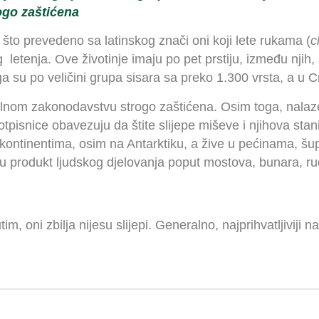
ogo
za
š
ti
ć
ena
,
što prevedeno sa latinskog znači oni koji lete rukama (
c
 letenja. Ove životinje imaju po pet prstiju, između njih,
su po veličini grupa sisara sa preko 1.300 vrsta, a u C
lnom zakonodavstvu strogo zaštićena. Osim toga, nalaze
pisnice obavezuju da štite slijepe miševe i njihova stan
kontinentima, osim na Antarktiku, a žive u pećinama, šu
su produkt ljudskog djelovanja poput mostova, bunara, ru
 oni zbilja nijesu slijepi. Generalno, najprihvatljiviji naziv