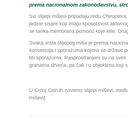
prema
nacionalnom
zakonodavstvu,
str
Svi slijepi miševi pripadaju redu
Chiroptera
jedine sisare koji imaju sposobnost aktivnog
se tanka membrana pomoću koje lete. Druga 
Svaka vrsta slijepog miša je prema naciona
konvencija i sporazuma kojima se države pot
tih sporazuma. Rasprostranjeni su na svim 
granama drveća, pa čak i u objektima koji 
U Crnoj Gori ih zovemo slijepi miševi, međutim,
miševi
!