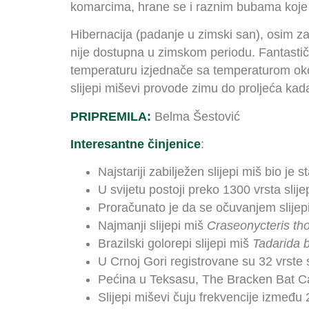
komarcima, hrane se i raznim bubama koje 
Hibernacija (padanje u zimski san), osim za 
nije dostupna u zimskom periodu. Fantastičn
temperaturu izjednače sa temperaturom okol
slijepi miševi provode zimu do proljeća kad
PRIPREMILA:
Belma Šestović
Interesantne činjenice
:
Najstariji zabilježen slijepi miš bio je s
U svijetu postoji preko 1300 vrsta slij
Proračunato je da se očuvanjem slijepih
Najmanji slijepi miš
Craseonycteris th
Brazilski golorepi slijepi miš
Tadarida b
U Crnoj Gori registrovane su 32 vrste 
Pećina u Teksasu, The Bracken Bat Cav
Slijepi miševi čuju frekvencije između