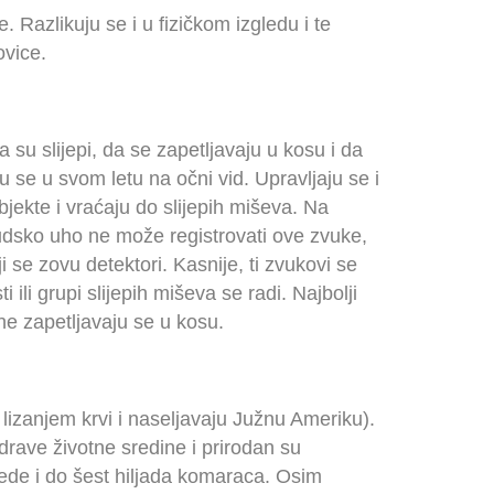
e. Razlikuju se i u fizičkom izgledu i te
ovice.
su slijepi, da se zapetljavaju u kosu i da
u se u svom letu na očni vid. Upravljaju se i
bjekte i vraćaju do slijepih miševa. Na
judsko uho ne može registrovati ove zvuke,
 se zovu detektori. Kasnije, ti zvukovi se
ili grupi slijepih miševa se radi. Najbolji
 ne zapetljavaju se u kosu.
 lizanjem krvi i naseljavaju Južnu Ameriku).
drave životne sredine i prirodan su
ojede i do šest hiljada komaraca. Osim