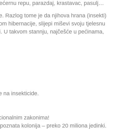
ećernu repu, parazdaj, krastavac, pasulj…
e. Razlog tome je da njihova hrana (insekti)
 hibernacije, slijepi miševi svoju tjelesnu
ti. U takvom stannju, najčešće u pećinama,
e na insekticide.
nacionalnim zakonima!
oznata kolonija – preko 20 miliona jedinki.