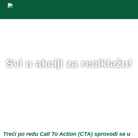
Svi u akciji za reciklažu!
/
/
Home
Novosti
Svi u akciji za reciklažu!
Treći po redu Call To Action (CTA) sprovodi se u