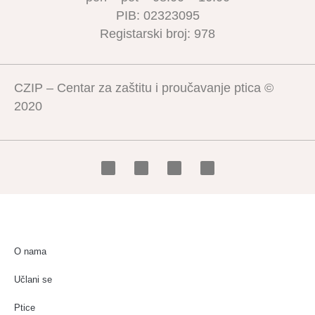
PIB: 02323095
Registarski broj: 978
CZIP – Centar za zaštitu i proučavanje ptica ©
2020
O nama
Učlani se
Ptice