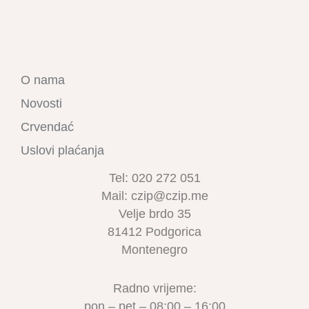
O nama
Novosti
Crvendać
Uslovi plaćanja
Tel: 020 272 051
Mail: czip@czip.me
Velje brdo 35
81412 Podgorica
Montenegro
Radno vrijeme:
pon – pet – 08:00 – 16:00