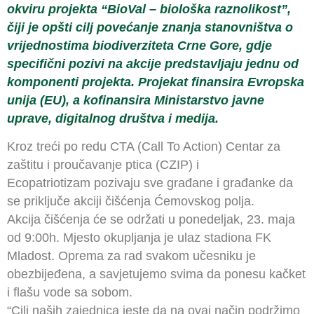
okviru projekta “BioVal – biološka raznolikost”,
čiji je opšti cilj povećanje znanja stanovništva o
vrijednostima biodiverziteta Crne Gore, gdje
specifični pozivi na akcije predstavljaju jednu od
komponenti projekta. Projekat finansira Evropska
unija (EU), a kofinansira Ministarstvo javne
uprave, digitalnog društva i medija.
Kroz treći po redu CTA (Call To Action) Centar za
zaštitu i proučavanje ptica (CZIP) i
Ecopatriotizam pozivaju sve građane i građanke da
se priključe akciji čišćenja Ćemovskog polja.
Akcija čišćenja će se održati u ponedeljak, 23. maja
od 9:00h. Mjesto okupljanja je ulaz stadiona FK
Mladost. Oprema za rad svakom učesniku je
obezbijeđena, a savjetujemo svima da ponesu kačket
i flašu vode sa sobom.
“Cilj naših zajednica jeste da na ovaj način podržimo