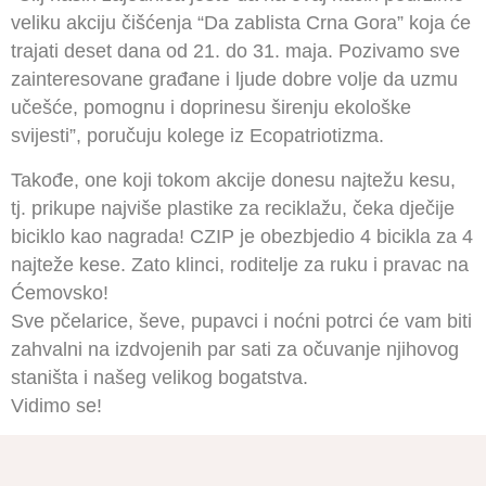
veliku akciju čišćenja “Da zablista Crna Gora” koja će
trajati deset dana od 21. do 31. maja. Pozivamo sve
zainteresovane građane i ljude dobre volje da uzmu
učešće, pomognu i doprinesu širenju ekološke
svijesti”, poručuju kolege iz Ecopatriotizma.
Takođe, one koji tokom akcije donesu najtežu kesu,
tj. prikupe najviše plastike za reciklažu, čeka dječije
biciklo kao nagrada! CZIP je obezbjedio 4 bicikla za 4
najteže kese. Zato klinci, roditelje za ruku i pravac na
Ćemovsko!
Sve pčelarice, ševe, pupavci i noćni potrci će vam biti
zahvalni na izdvojenih par sati za očuvanje njihovog
staništa i našeg velikog bogatstva.
Vidimo se!