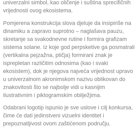
univerzalni simbol, kao oličenje i suština sprecifičnih
vrijednosti ovog ekosistema.
Pomjerena konstrukcija slova djeluje da insipiriše na
dinamiku a zapravo suprotno – naglašava pauzu,
skretanje sa svakodnevne rutine i formira grafizam
sistema solane. Iz koje god perpsketive ga posmatrali
(vertikalna pejzažna, ptičja) formirani znak je
isprepletan različitim odnosima (kao i svaki
ekosistem), dok je njegova najveća vrijednost upravo
u univerzalnom akronimskom nazivu oblikovan do
znakovitosti što se najbolje vidi u kasnijim
ilustrativnim i piktogramskim obilježjima.
Odabrani logotip ispunio je sve uslove i cilj konkursa,
čime će dati jedinstveni vizuelni identitet i
prepoznatljivost ovom zaštićenom području.