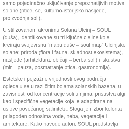
samo pojedinačno uključivanje prepoznatljivih motiva
solane (ptice, so, kulturno-istorijsko nasljeđe,
proizvodnja soli).
U stilizovanom akronimu Solana Ulcinj – SOUL
(duša), identifikovane su tri ključne cjeline koje
kreiraju svojevrsnu “mapu duše – soul map” Ulcinjske
solane: priroda (flora i fauna, skladnost ekosistema),
nasljeđe (arhitektura, običaji – berba soli) i iskustva
(mir – pauza, posmatranje ptica, gastronomija).
Estetske i pejzažne vrijednosti ovog područja
ogledaju se u različitim bojama solanskih bazena, u
zavisnosti od koncentracije soli u njima, prisustva algi
kao i specifične vegetacije koja je adaptirana na
uslove povećanog saliniteta. Stoga je i izbor kolorita
prilagođen odnosima vode, neba, vegetacije i
arhitekture. Kako navode autori, SOUL predstavlja