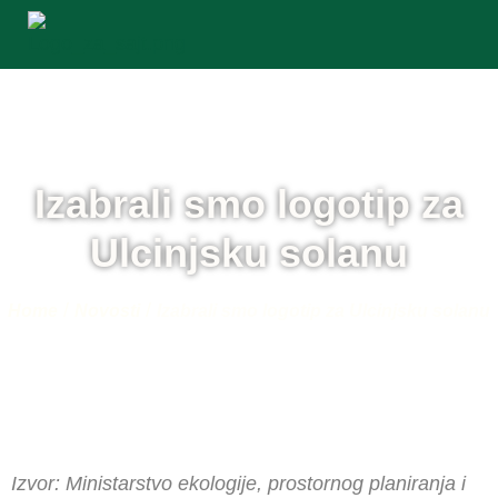
Izabrali smo logotip za
Ulcinjsku solanu
/
/
Home
Novosti
Izabrali smo logotip za Ulcinjsku solanu
Izvor: Ministarstvo ekologije, prostornog planiranja i