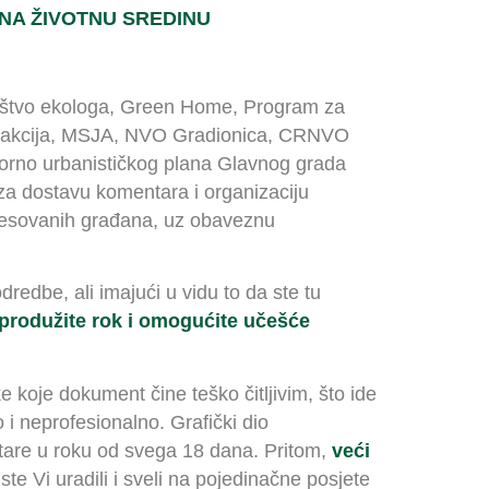
NA ŽIVOTNU SREDINU
ruštvo ekologa, Green Home, Program za
aša akcija, MSJA, NVO Gradionica, CRNVO
orno urbanističkog plana Glavnog grada
 za dostavu komentara i organizaciju
eresovanih građana, uz obaveznu
redbe, ali imajući u vidu to da ste tu
rodužite rok i omogućite učešće
koje dokument čine teško čitljivim, što ide
i neprofesionalno. Grafički dio
tare u roku od svega 18 dana. Pritom,
veći
te Vi uradili i sveli na pojedinačne posjete