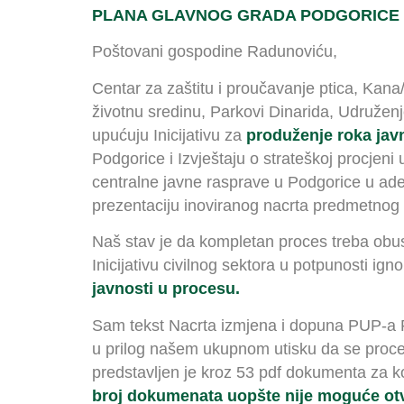
PLANA GLAVNOG GRADA PODGORICE I
Poštovani gospodine Radunoviću,
Centar za zaštitu i proučavanje ptica, Ka
životnu sredinu, Parkovi Dinarida, Udruže
upućuju Inicijativu za
produženje roka jav
Podgorice i Izvještaju o strateškoj procjen
centralne javne rasprave u Podgorice u ade
prezentaciju inoviranog nacrta predmetnog
Naš stav je da kompletan proces treba obusta
Inicijativu civilnog sektora u potpunosti ig
javnosti u procesu.
Sam tekst Nacrta izmjena i dopuna PUP-a Po
u prilog našem ukupnom utisku da se procesu
predstavljen je kroz 53 pdf dokumenta za 
broj dokumenata uopšte nije moguće otv