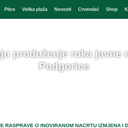
Ptice
Velika plaža
Novosti
Crvendać
Shop
K
aju produženje roka javne 
Podgorice
rganizacije zahtjevaju produženje roka javne rasprave u v
E RASPRAVE O INOVIRANOM NACRTU IZMJENA I