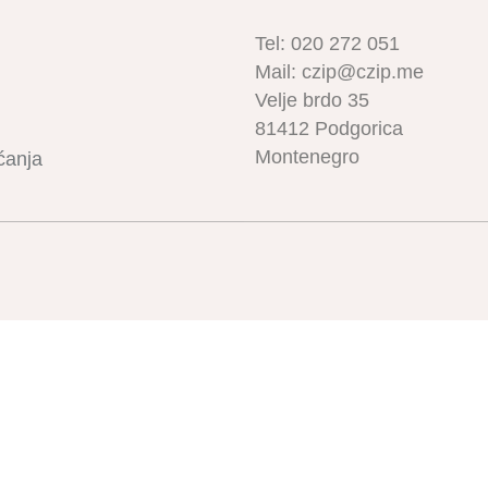
Tel: 020 272 051
Mail: czip@czip.me
Velje brdo 35
81412 Podgorica
Montenegro
ćanja