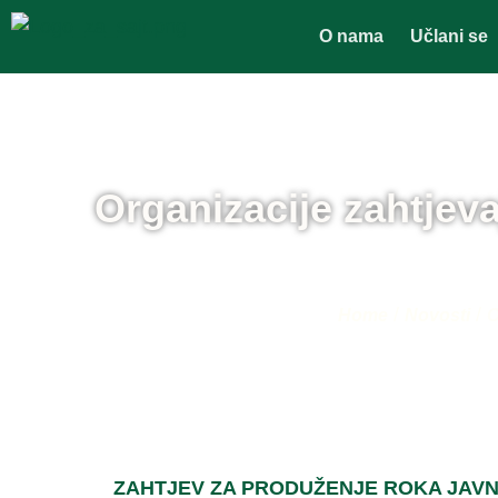
O nama
Učlani se
Organizacije zahtjev
/
/
Home
Novosti
O
ZAHTJEV ZA PRODUŽENJE ROKA JAVN