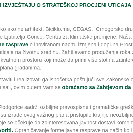
 IZVJEŠTAJU O STRATEŠKOJ PROCJENI UTICAJA 
na/ko ako ne arhitekt, Biciklo.me, CEGAS, Crnogorsko d
nje Ljubitelja Gorice, Centar za klimatske promjene, N
ne rasprave
o inoviranom nacrtu izmjena i dopuna Prost
i uticaja na životnu sredinu. Zahtijevamo produženje roka
kvatnom prostoru koji može da primi više stotina zaint
 plana građanima.
viti i realizovati ga ispočetka poštujući sve Zakonske od
norisali, ovim putem Vam se
obraćamo sa Zahtjevom da p
dgorice sadrži ozbiljne pravospisne i gramatičke greške 
 izrade ovog važnog plana pristupilo krajnje neozbiljno 
koje se očekuje da zainteresovana javnost dostavi komen
oriti.
Ograničavanje forme javne rasprave na način koji s