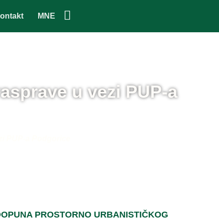
ontakt
MNE
rasprave u vezi PUP-a
ezi PUP-a Podgorice
 DOPUNA PROSTORNO URBANISTIČKOG