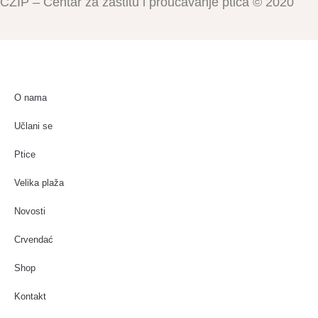
CZIP – Centar za zaštitu i proučavanje ptica © 2020
O nama
Učlani se
Ptice
Velika plaža
Novosti
Crvendać
Shop
Kontakt