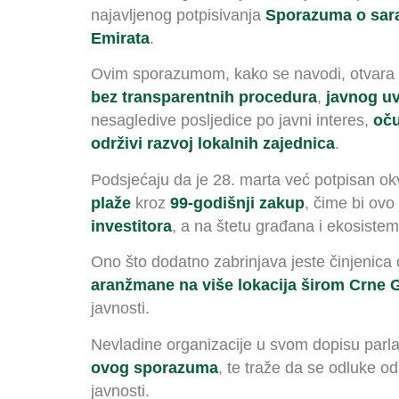
najavljenog potpisivanja
Sporazuma o sarad
Emirata
.
Ovim sporazumom, kako se navodi, otvara se p
bez transparentnih procedura
,
javnog uv
nesagledive posljedice po javni interes,
oču
održivi razvoj lokalnih zajednica
.
Podsjećaju da je 28. marta već potpisan okv
plaže
kroz
99-godišnji zakup
, čime bi ovo
investitora
, a na štetu građana i ekosistem
Ono što dodatno zabrinjava jeste činjenica
aranžmane na više lokacija širom Crne 
javnosti.
Nevladine organizacije u svom dopisu par
ovog sporazuma
, te traže da se odluke o
javnosti.