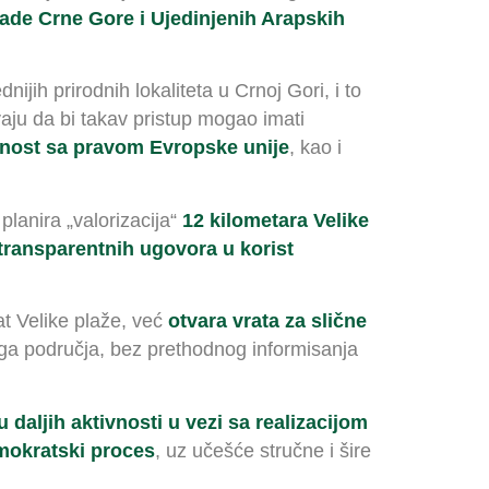
lade Crne Gore i Ujedinjenih Arapskih
jih prirodnih lokaliteta u Crnoj Gori, i to
aju da bi takav pristup mogao imati
nost sa pravom Evropske unije
, kao i
planira „valorizacija“
12 kilometara Velike
transparentnih ugovora u korist
at Velike plaže, već
otvara vrata za slične
druga područja, bez prethodnog informisanja
u daljih aktivnosti u vezi sa realizacijom
mokratski proces
, uz učešće stručne i šire