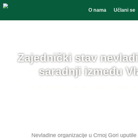
O nama
Učlani se
Zajednički stav nevlad
saradnji između Vl
/
/
Home
Novosti
Zajednički stav nevladinih or
Nevladine organizacije u Crnoj Gori uputile