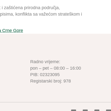
 i zaštićena prirodna područja,
pisima, konflikta sa važećom strateškom i
a Crne Gore
Radno vrijeme:
pon – pet – 08:00 – 16:00
PIB: 02323095
Registarski broj: 978