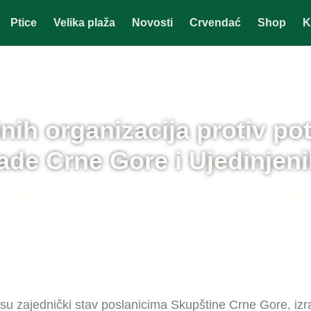
Ptice
Velika plaža
Novosti
Crvendać
Shop
K
inih organizacija protiv p
ade Crne Gore i Ujedinjen
ganizacija protiv potpisivanja Sporazuma o saradnji između
 su zajednički stav poslanicima Skupštine Crne Gore, izr