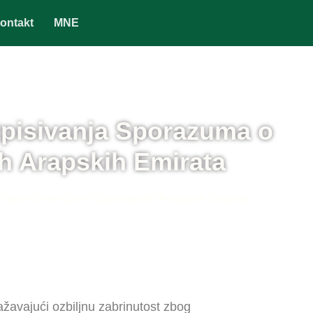
ontakt
MNE
otpisivanja Sporazuma o
ih Arapskih Emirata
 Vlade Crne Gore i Ujedinjenih Arapskih Emirata
ažavajući ozbiljnu zabrinutost zbog