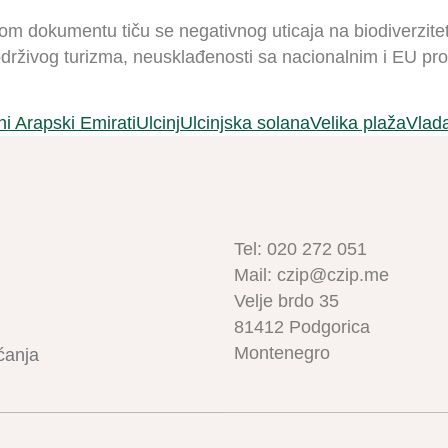
vom dokumentu tiču se negativnog uticaja na biodiverzitet
drživog turizma, neusklađenosti sa nacionalnim i EU pro
ni Arapski Emirati
Ulcinj
Ulcinjska solana
Velika plaža
Vlad
Tel: 020 272 051
Mail: czip@czip.me
Velje brdo 35
81412 Podgorica
Montenegro
ćanja