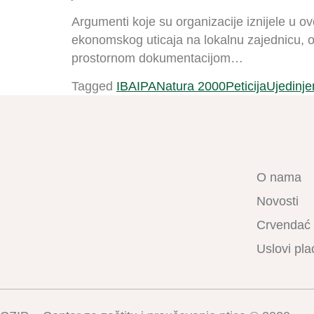
Argumenti koje su organizacije iznijele u o
ekonomskog uticaja na lokalnu zajednicu, o
prostornom dokumentacijom…
Tagged
IBA
IPA
Natura 2000
Peticija
Ujedinje
O nama
Novosti
Crvendać
Uslovi pla