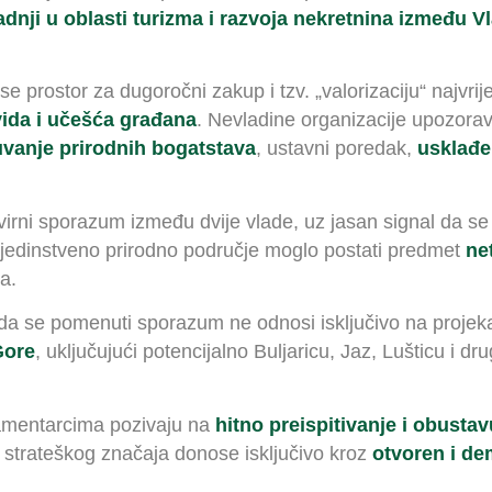
nji u oblasti turizma i razvoja nekretnina između V
rostor za dugoročni zakup i tzv. „valorizaciju“ najvrijedni
ida i učešća građana
. Nevladine organizacije upozorav
vanje prirodnih bogatstava
, ustavni poredak,
usklađe
irni sporazum između dvije vlade, uz jasan signal da se 
 jedinstveno prirodno područje moglo postati predmet
ne
a.
 da se pomenuti sporazum ne odnosi isključivo na projek
Gore
, uključujući potencijalno Buljaricu, Jaz, Lušticu i 
lamentarcima pozivaju na
hitno preispitivanje i obustav
d strateškog značaja donose isključivo kroz
otvoren i de