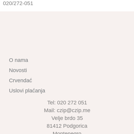
020/272-051
O nama
Novosti
Crvendać
Uslovi plaćanja
Tel: 020 272 051
Mail: czip@czip.me
Velje brdo 35
81412 Podgorica
Montenegro