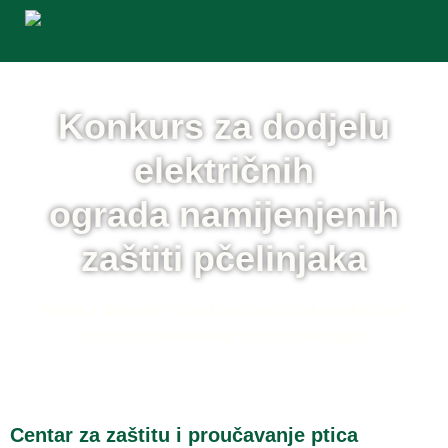
Konkurs za dodjelu
električnih
ograda namijenjenih
zaštiti pčelinjaka
/
/
Home
Novosti
Konkurs za dodjelu električnih
ograda namijenjenih zaštiti pčelinjaka
Centar za zaštitu i proučavanje ptica