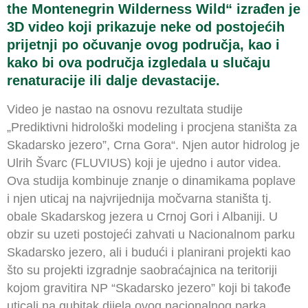
the Montenegrin Wilderness Wild“ izrađen je
3D video koji prikazuje neke od postojećih
prijetnji po očuvanje ovog područja, kao i
kako bi ova područja izgledala u slučaju
renaturacije ili dalje devastacije.
Video je nastao na osnovu rezultata studije
„Prediktivni hidrološki modeling i procjena staništa za
Skadarsko jezero”, Crna Gora“. Njen autor hidrolog je
Ulrih Švarc (FLUVIUS) koji je ujedno i autor videa.
Ova studija kombinuje znanje o dinamikama poplave
i njen uticaj na najvrijednija močvarna staništa tj.
obale Skadarskog jezera u Crnoj Gori i Albaniji. U
obzir su uzeti postojeći zahvati u Nacionalnom parku
Skadarsko jezero, ali i budući i planirani projekti kao
što su projekti izgradnje saobraćajnica na teritoriji
kojom gravitira NP “Skadarsko jezero” koji bi takođe
uticali na gubitak dijela ovog nacionalnog parka.