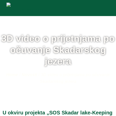
3D video o prijetnjama po
očuvanje Skadarskog
jezera
/
/
Home
Novosti
3D video o prijetnjama po očuvanje
Skadarskog jezera
U okviru projekta „SOS Skadar lake-Keeping