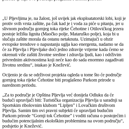
„U Pljevljima je, na žalost, još uvijek jak eksploatatorski lobi, koji je
protiv svih vrsta zaštite, pa čak kad je i voda za piće u pitanju, jer u
slivnom području gornjeg toka rijeke Ćehotine i Otilovićkog jezera
postoje ležišta lignita (Maočko polje, Mataruško polje), koja bi u
slučaju zaštite morala da ostanu netaknuta. Uzimajući u obzir
evropske trendove o napustanju uglja kao energenta, nadamo se da
će za Pljevlja i Pljevljake doći jedno zdravije vrijeme kada ćemo se
okrenuti više zaštiti životne sredine i zdravlja ljudi, kao i održivim
privrednim aktivnostima koji neće kao do sada enormno zagađivati
životnu sredinu“, istakao je Knežević.
Ocijenio je da se održivost projekta ogleda u tome što će područje
gornjeg toka rijeke Ćehotine biti proglašeno Parkom prirode u
narednom periodu.
„Za to područje je Opština Pljevlja već donijela Odluku da će
budući upravljači biti: Turistička organizacija Pljevlja u saradnji sa
Sportskim ribolovnim klubom “Lipljen” i Lovačkim društvom
Pljevlja. Samim tim ovi pravni subjekti će upravljati budućim
Parkom prirode “Gornji tok Ćehotine” i voditi računa o postojećim i
budućim potencijalnim ekološkim problemima na ovom području“,
podsjetio je Knežević.