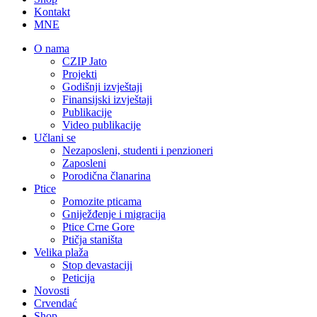
Kontakt
MNE
O nama
CZIP Jato
Projekti
Godišnji izvještaji
Finansijski izvještaji
Publikacije
Video publikacije
Učlani se
Nezaposleni, studenti i penzioneri
Zaposleni
Porodična članarina
Ptice
Pomozite pticama
Gniježđenje i migracija
Ptice Crne Gore
Ptičja staništa
Velika plaža
Stop devastaciji
Peticija
Novosti
Crvendać
Shop