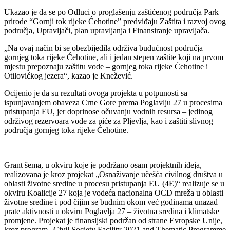
Ukazao je da se po Odluci o proglašenju zaštićenog područja Park
prirode “Gornji tok rijeke Ćehotine” predviđaju Zaštita i razvoj ovog
područja, Upravljači, plan upravljanja i Finansiranje upravljača.
„Na ovaj način bi se obezbijedila održiva budućnost područja
gornjeg toka rijeke Ćehotine, ali i jedan stepen zaštite koji na prvom
mjestu prepoznaju zaštitu vode – gornjeg toka rijeke Ćehotine i
Otilovićkog jezera“, kazao je Knežević.
Ocijenio je da su rezultati ovoga projekta u potpunosti sa
ispunjavanjem obaveza Crne Gore prema Poglavlju 27 u procesima
pristupanja EU, jer doprinose očuvanju vodnih resursa – jedinog
održivog rezervoara vode za piće za Pljevlja, kao i zaštiti slivnog
područja gornjeg toka rijeke Ćehotine.
Grant šema, u okviru koje je podržano osam projektnih ideja,
realizovana je kroz projekat „Osnaživanje učešća civilnog društva u
oblasti životne sredine u procesu pristupanja EU (4E)“ realizuje se u
okviru Koalicije 27 koja je vodeća nacionalna OCD mreža u oblasti
životne sredine i pod čijim se budnim okom već godinama unazad
prate aktivnosti u okviru Poglavlja 27 – životna sredina i klimatske
promjene. Projekat je finansijski podržan od strane Evropske Unije,
kroz program „Civil Society Facility 2021 and Thematic Programme