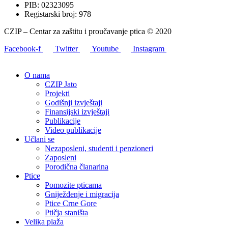
PIB: 02323095
Registarski broj: 978
CZIP – Centar za zaštitu i proučavanje ptica © 2020
Facebook-f
Twitter
Youtube
Instagram
O nama
CZIP Jato
Projekti
Godišnji izvještaji
Finansijski izvještaji
Publikacije
Video publikacije
Učlani se
Nezaposleni, studenti i penzioneri
Zaposleni
Porodična članarina
Ptice
Pomozite pticama
Gniježđenje i migracija
Ptice Crne Gore
Ptičja staništa
Velika plaža