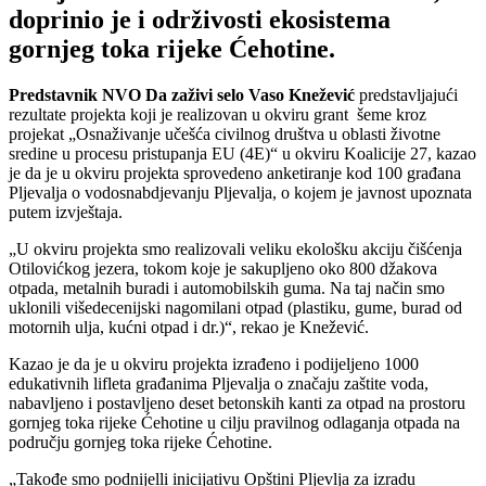
doprinio je i održivosti ekosistema
gornjeg toka rijeke Ćehotine.
Predstavnik NVO Da zaživi selo Vaso Knežević
predstavljajući
rezultate projekta koji je realizovan u okviru grant šeme kroz
projekat „Osnaživanje učešća civilnog društva u oblasti životne
sredine u procesu pristupanja EU (4E)“ u okviru Koalicije 27, kazao
je da je u okviru projekta sprovedeno anketiranje kod 100 građana
Pljevalja o vodosnabdjevanju Pljevalja, o kojem je javnost upoznata
putem izvještaja.
„U okviru projekta smo realizovali veliku ekološku akciju čišćenja
Otilovićkog jezera, tokom koje je sakupljeno oko 800 džakova
otpada, metalnih buradi i automobilskih guma. Na taj način smo
uklonili višedecenijski nagomilani otpad (plastiku, gume, burad od
motornih ulja, kućni otpad i dr.)“, rekao je Knežević.
Kazao je da je u okviru projekta izrađeno i podijeljeno 1000
edukativnih lifleta građanima Pljevalja o značaju zaštite voda,
nabavljeno i postavljeno deset betonskih kanti za otpad na prostoru
gornjeg toka rijeke Ćehotine u cilju pravilnog odlaganja otpada na
području gornjeg toka rijeke Ćehotine.
„Takođe smo podnijelli inicijativu Opštini Pljevlja za izradu