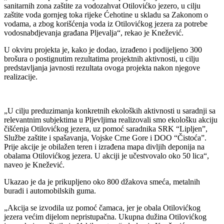
sanitarnih zona zaštite za vodozahvat Otilovićko jezero, u cilju
zaštite voda gornjeg toka rijeke Ćehotine u skladu sa Zakonom o
vodama, a zbog korišćenja voda iz Otilovićkog jezera za potrebe
vodosnabdjevanja građana Pljevalja“, rekao je Knežević.
U okviru projekta je, kako je dodao, izrađeno i podijeljeno 300
brošura o postignutim rezultatima projektnih aktivnosti, u cilju
predstavljanja javnosti rezultata ovoga projekta nakon njegove
realizacije.
„U cilju preduzimanja konkretnih ekoloških aktivnosti u saradnji sa
relevantnim subjektima u Pljevljima realizovali smo ekološku akciju
čišćenja Otilovićkog jezera, uz pomoć saradnika SRK “Lipljen”,
Službe zaštite i spašavanja, Vojske Crne Gore i DOO “Čistoća”.
Prije akcije je obilažen teren i izrađena mapa divljih deponija na
obalama Otilovićkog jezera. U akciji je učestvovalo oko 50 lica“,
naveo je Knežević.
Ukazao je da je prikupljeno oko 800 džakova smeća, metalnih
buradi i automobilskih guma.
„Akcija se izvodila uz pomoć čamaca, jer je obala Otilovićkog
jezera većim dijelom nepristupačna. Ukupna dužina Otilovićkog