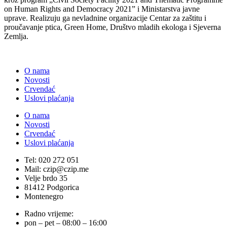
on Human Rights and Democracy 2021” i Ministarstva javne
uprave. Realizuju ga nevladnine organizacije Centar za zaštitu i
proučavanje ptica, Green Home, Društvo mladih ekologa i Sjeverna
Zemlja.
O nama
Novosti
Crvendać
Uslovi plaćanja
O nama
Novosti
Crvendać
Uslovi plaćanja
Tel: 020 272 051
Mail: czip@czip.me
Velje brdo 35
81412 Podgorica
Montenegro
Radno vrijeme:
pon – pet – 08:00 – 16:00