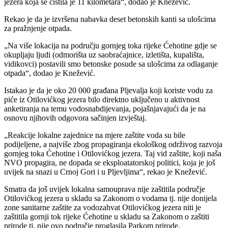
jezera koja se čistila je 11 kilometara“, dodao je Knežević.
Rekao je da je izvršena nabavka deset betonskih kanti sa ulošcima
za pražnjenje otpada.
„Na više lokacija na području gornjeg toka rijeke Ćehotine gdje se
okupljaju ljudi (odmorišta uz saobraćajnice, izletišta, kupališta,
vidikovci) postavili smo betonske posude sa ulošcima za odlaganje
otpada“, dodao je Knežević.
Istakao je da je oko 20 000 građana Pljevalja koji koriste vodu za
piće iz Otilovićkog jezera bilo direktno uključeno u aktivnost
anketiranja na temu vodosnabdijevanja, pojašnjavajući da je na
osnovu njihovih odgovora sačinjen izvještaj.
„Reakcije lokalne zajednice na mjere zaštite voda su bile
podijeljene, a najviše zbog propagiranja ekološkog održivog razvoja
gornjeg toka Ćehotine i Otilovićkog jezera. Taj vid zaštite, koji naša
NVO propagira, ne dopada se eksploatatorskoj politici, koja je još
uvijek na snazi u Crnoj Gori i u Pljevljima“, rekao je Knežević.
Smatra da još uvijek lokalna samouprava nije zaštitila područje
Otilovićkog jezera u skladu sa Zakonom o vodama tj. nije donijela
zone sanitarne zaštite za vodozahvat Otilovićkog jezera niti je
zaštitila gornji tok rijeke Ćehotine u skladu sa Zakonom o zaštiti
prirode tj. nije ovo područje proglasila Parkom prirode.