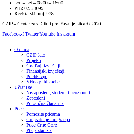
pon – pet – 08:00 – 16:00
PIB: 02323095
Registarski broj: 978
CZIP – Centar za zaštitu i proučavanje ptica © 2020
Facebook-f
Twitter
Youtube
Instagram
O nama
CZIP Jato
Projekti
Godišnji izvještaji
Finansijski izvještaji
Publikacije
Video publikacije
Učlani se
Nezaposleni, studenti i penzioneri
Zaposleni
Porodična članarina
Ptice
Pomozite pticama
Gniježđenje i migracija
Ptice Crne Gore
Ptičja staništa