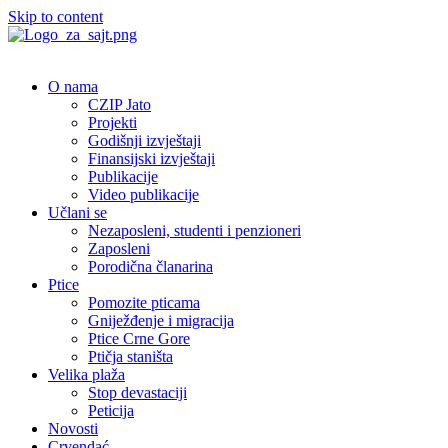
Skip to content
O nama
CZIP Jato
Projekti
Godišnji izvještaji
Finansijski izvještaji
Publikacije
Video publikacije
Učlani se
Nezaposleni, studenti i penzioneri
Zaposleni
Porodična članarina
Ptice
Pomozite pticama
Gniježđenje i migracija
Ptice Crne Gore
Ptičja staništa
Velika plaža
Stop devastaciji
Peticija
Novosti
Crvendać