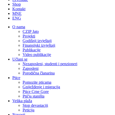
Shop
Kontakt
MNE
ENG
O nama
CZIP Jato
Projekti
Godišnji izvještaji
Finansijski izvještaji
Publikacije
Video publikacije
Učlani se
Nezaposleni, studenti i penzioneri
Zaposleni
Porodična članarina
Ptice
Pomozite pticama
Gniježđenje i migracija
Ptice Crne Gore
Ptičja staništa
Velika plaža
Stop devastaciji
Peticija
Novosti