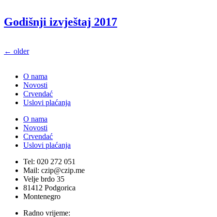
Godišnji izvještaj 2017
←
older
O nama
Novosti
Crvendać
Uslovi plaćanja
O nama
Novosti
Crvendać
Uslovi plaćanja
Tel: 020 272 051
Mail: czip@czip.me
Velje brdo 35
81412 Podgorica
Montenegro
Radno vrijeme: