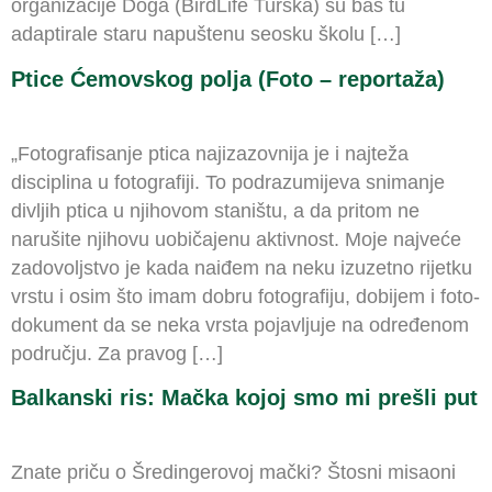
organizacije Doǧa (BirdLife Turska) su baš tu
adaptirale staru napuštenu seosku školu […]
Ptice Ćemovskog polja (Foto – reportaža)
„Fotografisanje ptica najizazovnija je i najteža
disciplina u fotografiji. To podrazumijeva snimanje
divljih ptica u njihovom staništu, a da pritom ne
narušite njihovu uobičajenu aktivnost. Moje najveće
zadovoljstvo je kada naiđem na neku izuzetno rijetku
vrstu i osim što imam dobru fotografiju, dobijem i foto-
dokument da se neka vrsta pojavljuje na određenom
području. Za pravog […]
Balkanski ris: Mačka kojoj smo mi prešli put
Znate priču o Šredingerovoj mački? Štosni misaoni