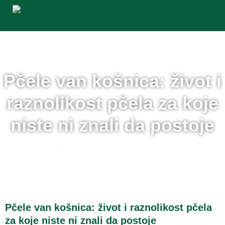
Pčele van košnica: život i
raznolikost pčela za koje
niste ni znali da postoje
/
Home
Archive by Category "Blog"
Pčele van košnica: život i raznolikost pčela
za koje niste ni znali da postoje