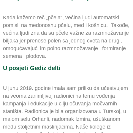
Kada kažemo reč „pčela“, većina ljudi automatski
pomisli na medonosnu pčelu, med i košnicu. Takođe,
većina ljudi zna da su pčele važne za razmnožavanje
biljaka jer prenose polen sa jednog cveta na drugi,
omogućavajući im polno razmnožavanje i formiranje
semena i plodova.
U posjeti Gediz delti
U junu 2019. godine imala sam priliku da učestvujem
na veoma zanimljivoj radionici na temu vođenja
kampanja i edukacije u cilju očuvanja močvarnih
staništa. Radionica je bila organizovana u Turskoj, u
malom selu Orhanli, nadomak Izmira, ušuškanom
među stoljetnim maslinjacima. Naše kolege iz