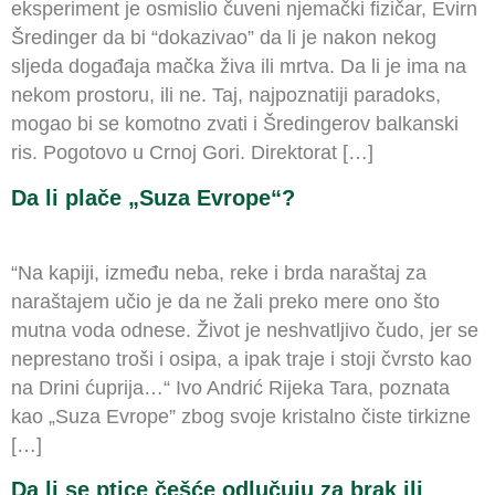
eksperiment je osmislio čuveni njemački fizičar, Evirn
Šredinger da bi “dokazivao” da li je nakon nekog
sljeda događaja mačka živa ili mrtva. Da li je ima na
nekom prostoru, ili ne. Taj, najpoznatiji paradoks,
mogao bi se komotno zvati i Šredingerov balkanski
ris. Pogotovo u Crnoj Gori. Direktorat […]
Da li plače „Suza Evrope“?
“Na kapiji, između neba, reke i brda naraštaj za
naraštajem učio je da ne žali preko mere ono što
mutna voda odnese. Život je neshvatljivo čudo, jer se
neprestano troši i osipa, a ipak traje i stoji čvrsto kao
na Drini ćuprija…“ Ivo Andrić Rijeka Tara, poznata
kao „Suza Evrope” zbog svoje kristalno čiste tirkizne
[…]
Da li se ptice češće odlučuju za brak ili